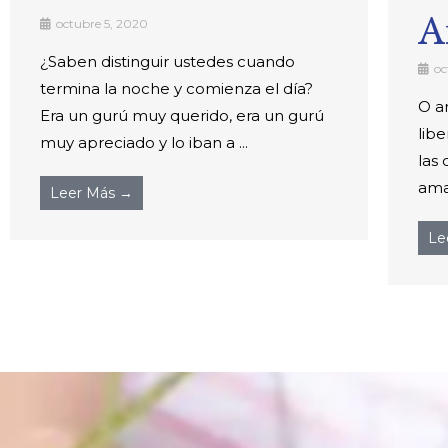
A
octubre 5, 2020
¿Saben distinguir ustedes cuando
oc
termina la noche y comienza el día?
O a
Era un gurú muy querido, era un gurú
lib
muy apreciado y lo iban a ...
las 
amas
Leer Más →
Le