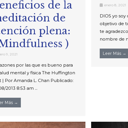
eneficios de la
enero 8, 2021
editación de
DIOS yo soy 
objetivo de t
tención plena:
te agradezco
nombre de mi 
 Mindfulness )
Leer Más →
ero 9, 2021
razones por las que es bueno para
salud mental y física The Huffington
t | Por Amanda L. Chan Publicado:
8/2013 8:53 am ...
er Más →