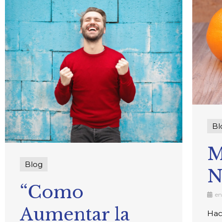
Bl
M
Blog
N
“Como
en
Aumentar la
Hac