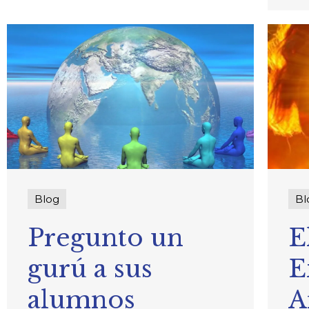
Blog
Bl
Pregunto un
E
gurú a sus
E
alumnos
A