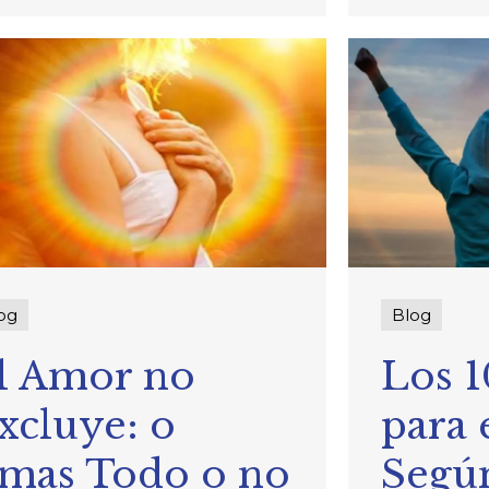
og
Blog
l Amor no
Los 1
xcluye: o
para 
mas Todo o no
Segú