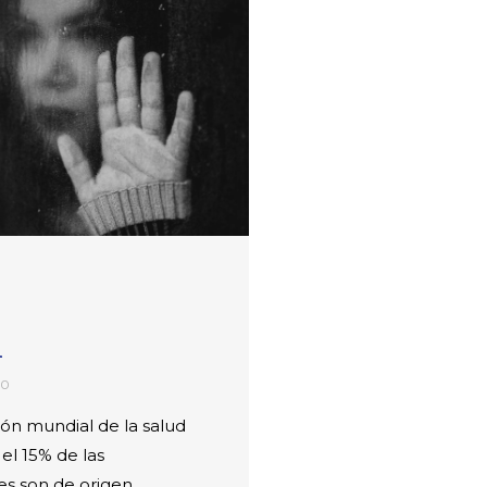
d
20
ión mundial de la salud
el 15% de las
s son de origen