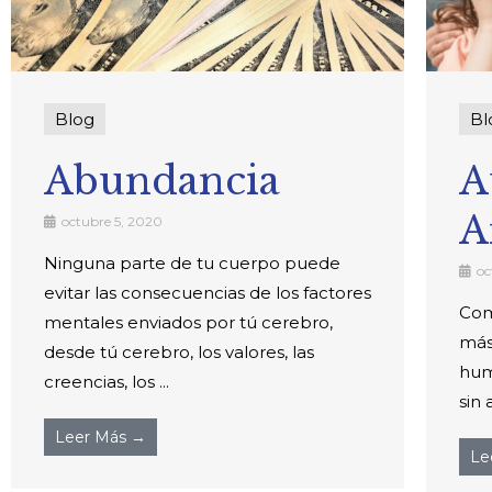
Blog
Bl
Abundancia
A
A
octubre 5, 2020
Ninguna parte de tu cuerpo puede
oc
evitar las consecuencias de los factores
Com
mentales enviados por tú cerebro,
más
desde tú cerebro, los valores, las
hum
creencias, los ...
sin 
Leer Más →
Le