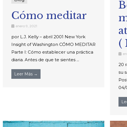
B
Cómo meditar
m
enero 9, 2021
a
por L.J. Kelly – abril 2001 New York
(
Insight of Washington CÓMO MEDITAR
Parte I: Cómo establecer una práctica
en
diaria. Antes de que te sientes ...
20 
su 
Leer Más →
Pos
04/0
Le