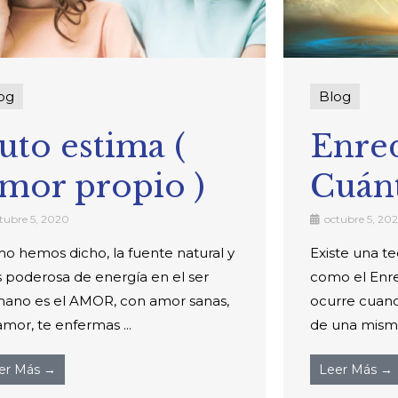
og
Blog
uto estima (
Enre
mor propio )
Cuán
tubre 5, 2020
octubre 5, 20
o hemos dicho, la fuente natural y
Existe una te
 poderosa de energía en el ser
como el Enre
ano es el AMOR, con amor sanas,
ocurre cuand
amor, te enfermas ...
de una misma
er Más →
Leer Más →