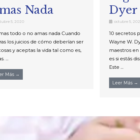
mas Nada
Dyer
tubre 5, 2020
octubre 5, 20
mas todo o no amas nada Cuando
10 secretos 
eras los juicios de cómo deberían ser
Wayne W. Dye
cosas y aceptas la vida tal como es,
maestros en 
. ...
es si estás d
Este ...
er Más →
Leer Más →