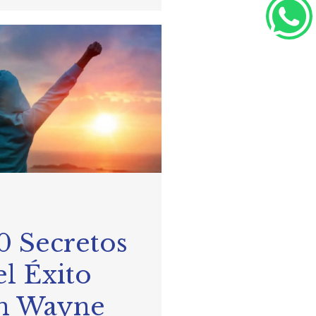
0 Secretos
el Éxito
n Wayne