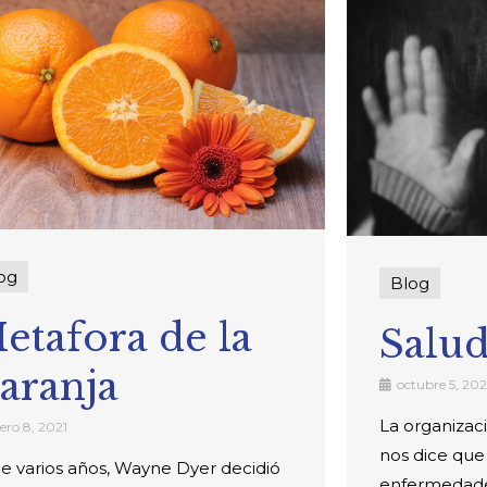
og
Blog
etafora de la
Salu
aranja
octubre 5, 20
La organizac
ero 8, 2021
nos dice que 
e varios años, Wayne Dyer decidió
enfermedade