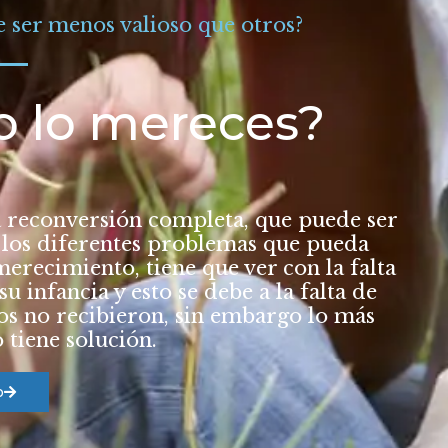
e ser menos valioso que otros?
o lo mereces
?
 reconversión completa, que puede ser
 los diferentes problemas que pueda
erecimiento, tiene que ver con la falta
su infancia y esto se debe a la falta de
os no recibieron, sin embargo lo más
 tiene solución.
o