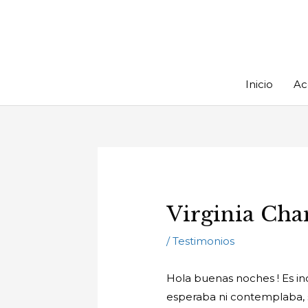
Ir
al
contenido
Inicio
Ac
Navegación
de
entradas
Virginia Ch
/
Testimonios
Hola buenas noches ! Es in
esperaba ni contemplaba, 