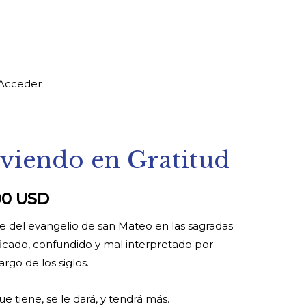
Acceder
iviendo en Gratitud
El
cio
precio
00
USD
inal
actual
ne del evangelio de san Mateo en las sagradas
es:
tificado, confundido y mal interpretado por
rgo de los siglos.
.00 USD.
47.00 USD.
e tiene, se le dará, y tendrá más.