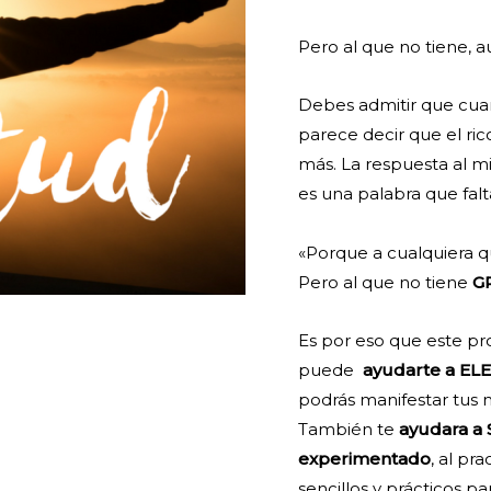
Pero al que no tiene, a
Debes admitir que cuand
parece decir que el ri
más. La respuesta al mi
es una palabra que falt
«Porque a cualquiera 
Pero al que no tiene
G
Es por eso que este p
puede
ayudarte a E
podrás manifestar tus
También te
ayudara a 
experimentado
, al pr
sencillos y prácticos pa