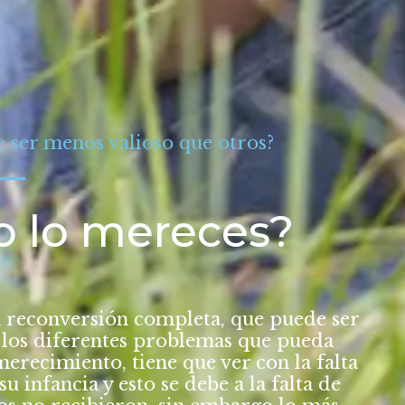
e ser menos valioso que otros?
o lo mereces
?
 reconversión completa, que puede ser
 los diferentes problemas que pueda
erecimiento, tiene que ver con la falta
su infancia y esto se debe a la falta de