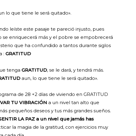
un lo que tiene le será quitado».
o leíste este pasaje te pareció injusto, pues
co se enriquecerá más y el pobre se empobrecerá
sterio que ha confundido a tantos durante siglos
a :
GRATITUD
que tenga
GRATITUD
, se le dará, y tendrá más.
RATITUD
aun, lo que tiene le será quitado».
rograma de 28 +2 días de viviendo en GRATITUD
LEVAR TU VIBRACIÓN
a un nivel tan alto que
 más pequeños deseos y tus más grandes sueños.
SENTIR LA PAZ a un nivel que jamás has
acticar la magia de la gratitud, con ejercicios muy
ra cada día.