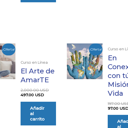
El
El
Curso en L
¡Oferta!
¡Oferta!
precio
precio
actual
original
En
es:
era:
Curso en Línea
Conex
497.00 USD.
2,000.00 USD.
El Arte de
con t
AmarTE
Misió
2,000.00
USD
Vida
497.00
USD
197.00
US
Añadir
97.00
US
al
carrito
Añad
al