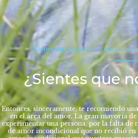
¿Tienes una sensación constante d
¿Sientes que n
Entonces, sinceramente, te recomiendo una
en el área del amor. La gran mayoría de
experimentar una persona, por la falta de m
de amor incondicional que no
recibió
en 