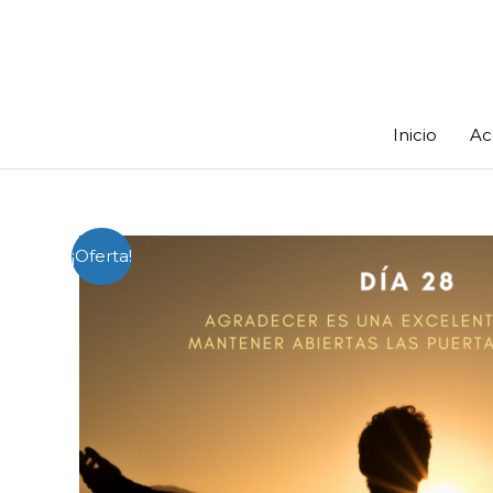
Ir
al
contenido
Inicio
Ac
¡Oferta!