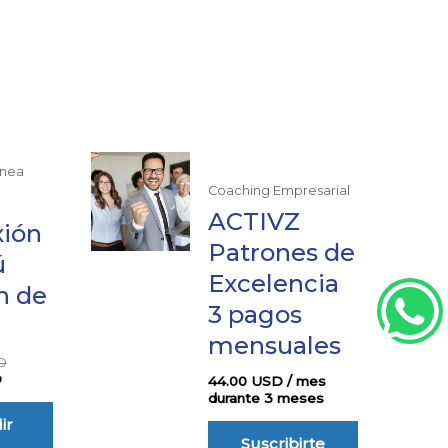
El
El
ínea
precio
precio
Coaching Empresarial
actual
original
es:
era:
ACTIVZ
ión
97.00 USD.
197.00 USD.
Patrones de
ú
Excelencia
n de
3 pagos
mensuales
D
D
44.00
USD
/ mes
durante 3 meses
ir
Suscribirte