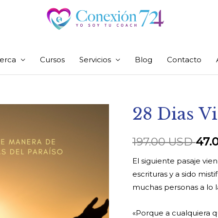
erca
Cursos
Servicios
Blog
Contacto
28 Dias V
28
El
Dias
pre
Viviendo
197.00
USD
47.
en
orig
El siguiente pasaje vie
Gratitud
era:
escrituras y a sido mis
cantidad
muchas personas a lo la
197
«Porque a cualquiera qu