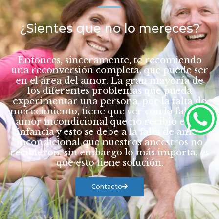
¿Sientes que no lo mereces
?
Entonces, sinceramente, te recomiendo
una reconversión completa, que puede ser
en el área del amor. La gran mayoría de
los diferentes problemas que pueda
experimentar una persona, por la falta de
merecimiento, tiene que ver con la falta de
amor incondicional que no
recibió
en su
infancia y esto se debe a la falta de amor
incondicional que nuestros ancestros no
recibieron, sin embargo lo más importa, es
que esto tiene solución.
Contacto